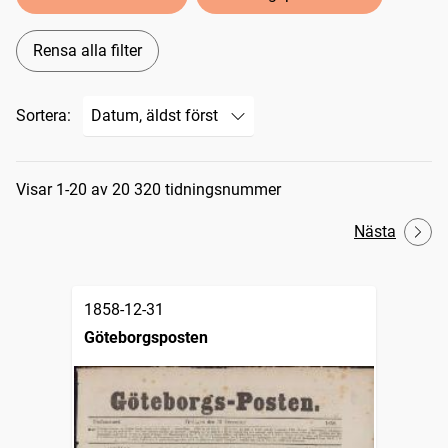
Rensa alla filter
Sortera:
Sökresultat
Visar 1-20 av 20 320 tidningsnummer
Nästa
1858-12-31
Göteborgsposten