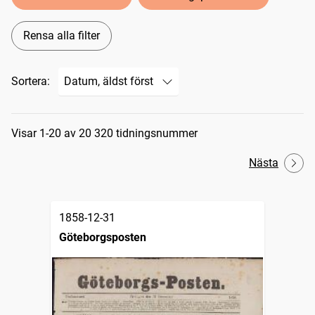
Rensa alla filter
Sortera:
Sökresultat
Visar 1-20 av 20 320 tidningsnummer
Nästa
1858-12-31
Göteborgsposten