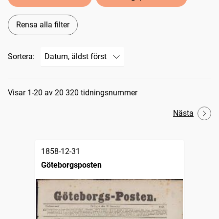
Rensa alla filter
Sortera:
Sökresultat
Visar 1-20 av 20 320 tidningsnummer
Nästa
1858-12-31
Göteborgsposten