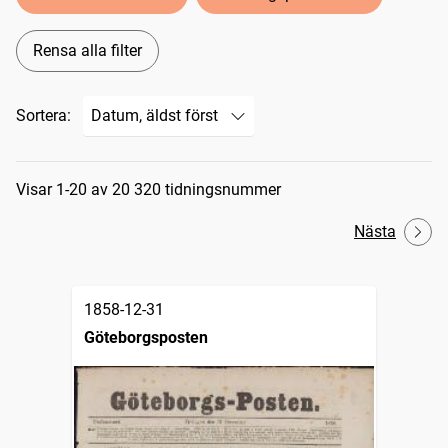
Rensa alla filter
Sortera:
Sökresultat
Visar 1-20 av 20 320 tidningsnummer
Nästa
1858-12-31
Göteborgsposten