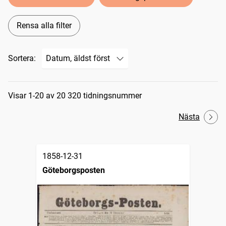
Rensa alla filter
Sortera:
Sökresultat
Visar 1-20 av 20 320 tidningsnummer
Nästa
1858-12-31
Göteborgsposten