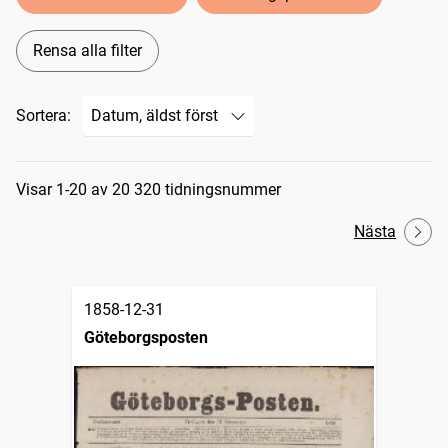
Rensa alla filter
Sortera:
Sökresultat
Visar 1-20 av 20 320 tidningsnummer
Nästa
1858-12-31
Göteborgsposten