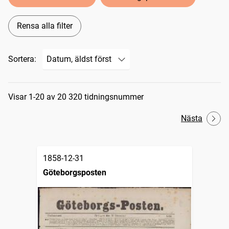
Rensa alla filter
Sortera:
Sökresultat
Visar 1-20 av 20 320 tidningsnummer
Nästa
1858-12-31
Göteborgsposten