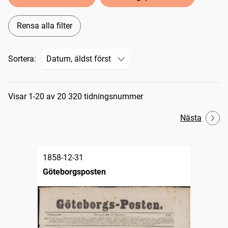
Rensa alla filter
Sortera:
Sökresultat
Visar 1-20 av 20 320 tidningsnummer
Nästa
1858-12-31
Göteborgsposten