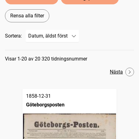
Rensa alla filter
Sortera:
Sökresultat
Visar 1-20 av 20 320 tidningsnummer
Nästa
1858-12-31
Göteborgsposten