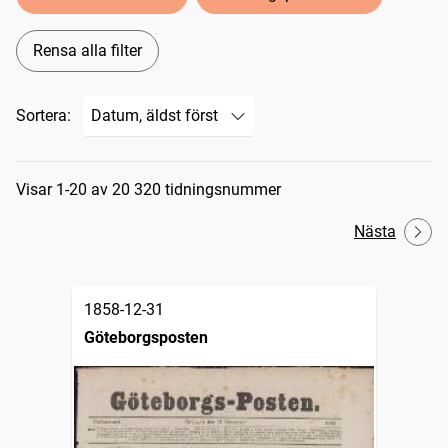
Rensa alla filter
Sortera:
Sökresultat
Visar 1-20 av 20 320 tidningsnummer
Nästa
1858-12-31
Göteborgsposten