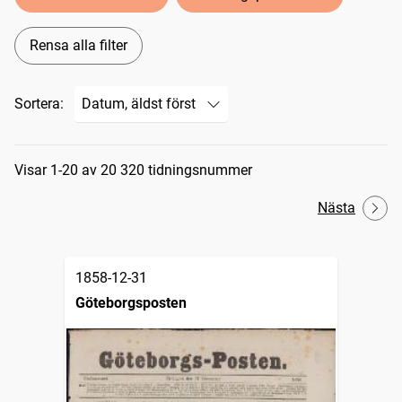
Rensa alla filter
Sortera:
Sökresultat
Visar 1-20 av 20 320 tidningsnummer
Nästa
1858-12-31
Göteborgsposten