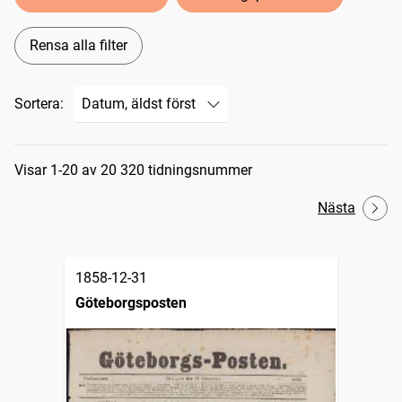
Rensa alla filter
Sortera:
Sökresultat
Visar 1-20 av 20 320 tidningsnummer
Nästa
1858-12-31
Göteborgsposten