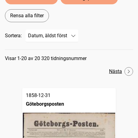
Rensa alla filter
Sortera:
Sökresultat
Visar 1-20 av 20 320 tidningsnummer
Nästa
1858-12-31
Göteborgsposten