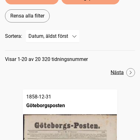
Rensa alla filter
Sortera:
Sökresultat
Visar 1-20 av 20 320 tidningsnummer
Nästa
1858-12-31
Göteborgsposten