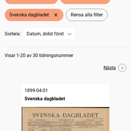
Svenska dagbladet
Rensa alla filter
Sortera:
Sökresultat
Visar 1-20 av 30 tidningsnummer
Nästa
1899-04-01
Svenska dagbladet