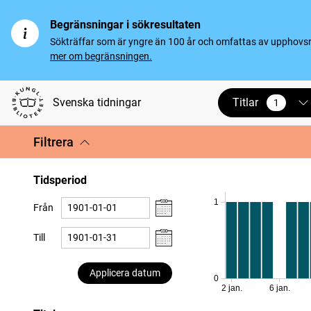
Begränsningar i sökresultaten
Sökträffar som är yngre än 100 år och omfattas av upphovsrät
mer om begränsningen.
Titlar
Svenska tidningar
1
vald
Filtrera
Tidsperiod
1
Från
Till
Applicera datum
0
2 jan.
6 jan.