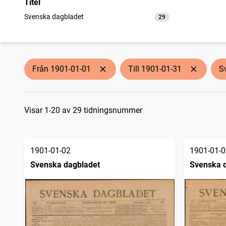
Titel
Svenska dagbladet
29
träffar
Från 1901-01-01
Till 1901-01-31
S
Sökresultat
Visar 1-20 av 29 tidningsnummer
1901-01-02
1901-01-0
Svenska dagbladet
Svenska 