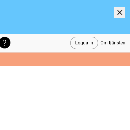
Logga in
Om tjänsten
Söktips