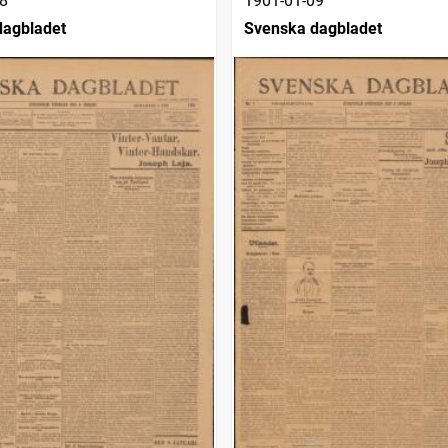
8
1901-01-09
dagbladet
Svenska dagbladet