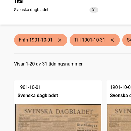
Titel
Svenska dagbladet
31
träffar
Från 1901-10-01
Till 1901-10-31
S
Sökresultat
Visar 1-20 av 31 tidningsnummer
1901-10-01
1901-10-0
Svenska dagbladet
Svenska 