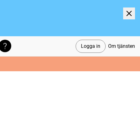
Logga in
Om tjänsten
Söktips