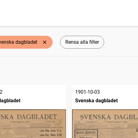
venska dagbladet
Rensa alla filter
2
1901-10-03
dagbladet
Svenska dagbladet