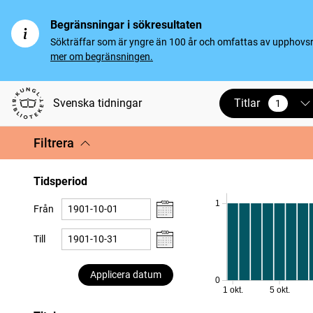
Begränsningar i sökresultaten
Sökträffar som är yngre än 100 år och omfattas av upphovsrät
mer om begränsningen.
Titlar
Svenska tidningar
1
vald
Filtrera
Tidsperiod
1
Från
Till
Applicera datum
0
1 okt.
5 okt.