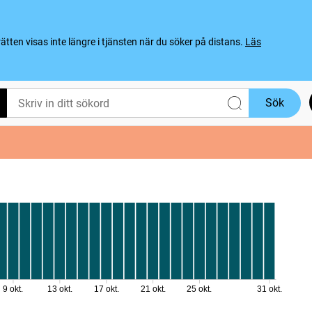
ten visas inte längre i tjänsten när du söker på distans.
Läs
Sök
9 okt.
13 okt.
17 okt.
21 okt.
25 okt.
31 okt.