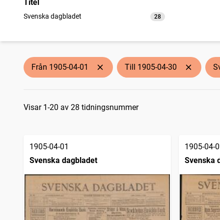
Titel
Svenska dagbladet
28
träffar
Från 1905-04-01
Till 1905-04-30
S
Sökresultat
Visar 1-20 av 28 tidningsnummer
1905-04-01
1905-04-0
Svenska dagbladet
Svenska 