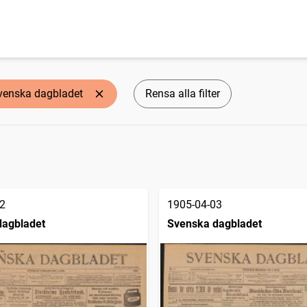
venska dagbladet
Rensa alla filter
2
1905-04-03
dagbladet
Svenska dagbladet