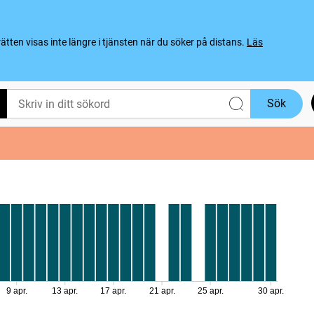
ten visas inte längre i tjänsten när du söker på distans.
Läs
Sök
9 apr.
13 apr.
17 apr.
21 apr.
25 apr.
30 apr.