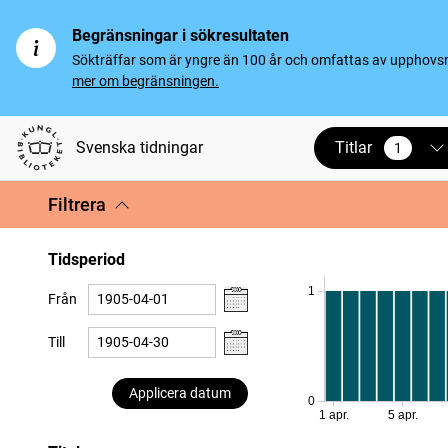
Begränsningar i sökresultaten
Sökträffar som är yngre än 100 år och omfattas av upphovsrät
mer om begränsningen.
Titlar
Svenska tidningar
1
vald
Filtrera
Tidsperiod
1
Från
Till
Applicera datum
0
1 apr.
5 apr.