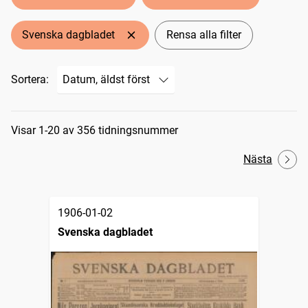
Svenska dagbladet
Rensa alla filter
Sortera:
Sökresultat
Visar 1-20 av 356 tidningsnummer
Nästa
1906-01-02
Svenska dagbladet