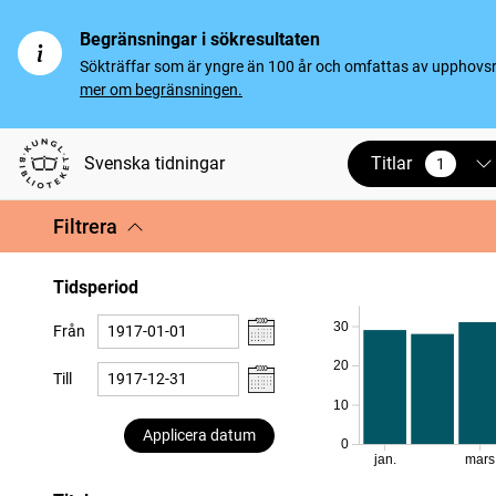
Begränsningar i sökresultaten
Sökträffar som är yngre än 100 år och omfattas av upphovsrät
mer om begränsningen.
Titlar
Svenska tidningar
1
vald
Filtrera
Tidsperiod
30
Från
20
Till
10
Applicera datum
0
jan.
mars