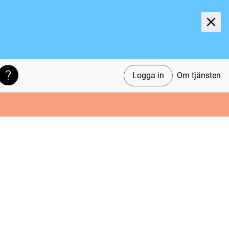
Logga in
Om tjänsten
Söktips