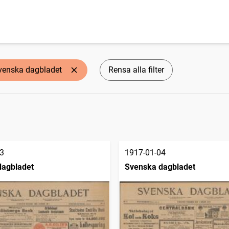
venska dagbladet
Rensa alla filter
3
1917-01-04
dagbladet
Svenska dagbladet