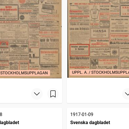
UPPL. A. / STOCKHOLMSUPP
 / STOCKHOLMSUPPLAGAN
8
1917-01-09
dagbladet
Svenska dagbladet