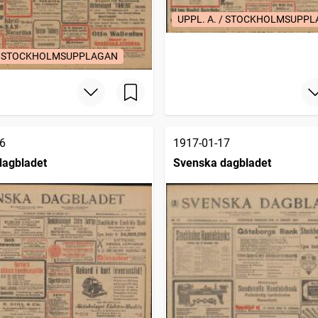
UPPL. A. / STOCKHOLMSUPP
 / STOCKHOLMSUPPLAGAN
6
1917-01-17
dagbladet
Svenska dagbladet