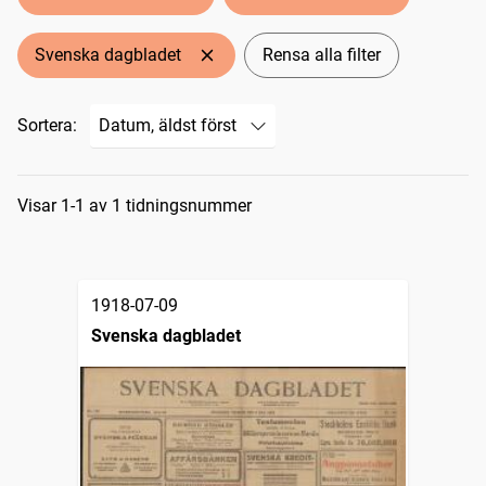
Svenska dagbladet
Rensa alla filter
Sortera:
Sökresultat
Visar 1-1 av 1 tidningsnummer
1918-07-09
Svenska dagbladet