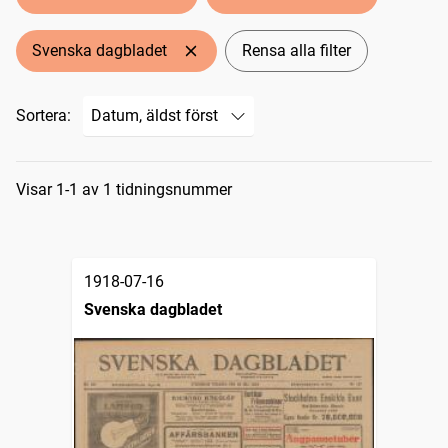
Svenska dagbladet
Rensa alla filter
Sortera:
Sökresultat
Visar 1-1 av 1 tidningsnummer
1918-07-16
Svenska dagbladet