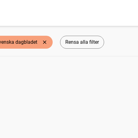
venska dagbladet
Rensa alla filter