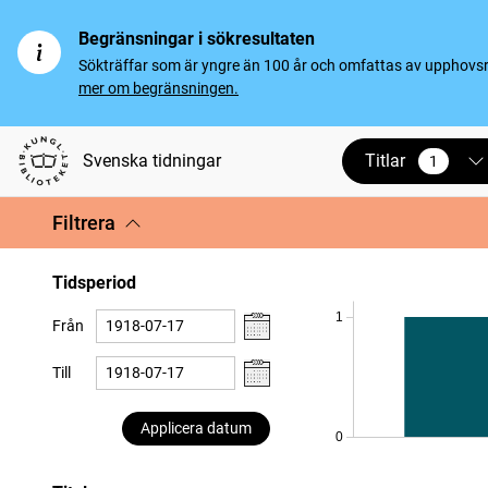
Begränsningar i sökresultaten
Sökträffar som är yngre än 100 år och omfattas av upphovsrät
mer om begränsningen.
Titlar
Svenska tidningar
1
vald
Filtrera
Tidsperiod
1
Från
Till
Applicera datum
0