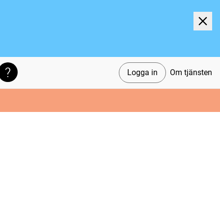
Logga in
Om tjänsten
Söktips