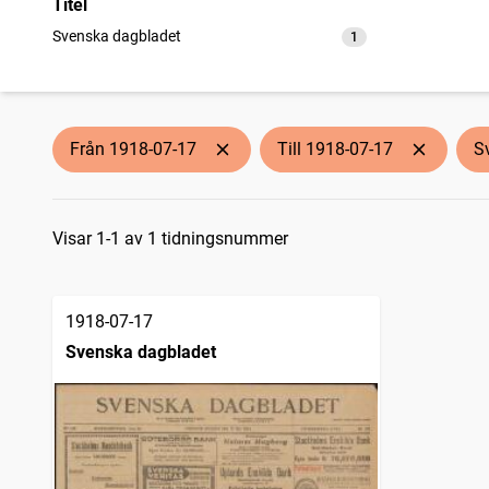
Titel
Svenska dagbladet
1
träffar
Från 1918-07-17
Till 1918-07-17
S
Sökresultat
Visar 1-1 av 1 tidningsnummer
1918-07-17
Svenska dagbladet