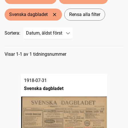
Svenska dagbladet
Rensa alla filter
Sortera:
Sökresultat
Visar 1-1 av 1 tidningsnummer
1918-07-31
Svenska dagbladet