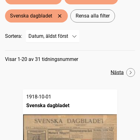
Svenska dagbladet
Rensa alla filter
Sortera:
Sökresultat
Visar 1-20 av 31 tidningsnummer
Nästa
1918-10-01
Svenska dagbladet