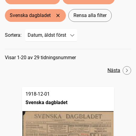
Svenska dagbladet
Rensa alla filter
Sortera:
Sökresultat
Visar 1-20 av 29 tidningsnummer
Nästa
1918-12-01
Svenska dagbladet