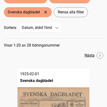
Svenska dagbladet
Rensa alla filter
Sortera:
Sökresultat
Visar 1-20 av 28 tidningsnummer
Nästa
1925-02-01
Svenska dagbladet