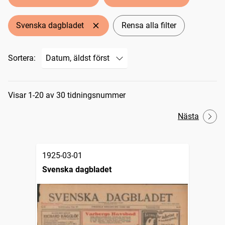
Svenska dagbladet
Rensa alla filter
Sortera:
Sökresultat
Visar 1-20 av 30 tidningsnummer
Nästa
1925-03-01
Svenska dagbladet