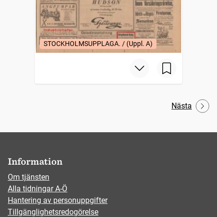
STOCKHOLMSUPPLAGA. / (Uppl. A)
Nästa
Information
Om tjänsten
Alla tidningar A-Ö
Hantering av personuppgifter
Tillgänglighetsredogörelse