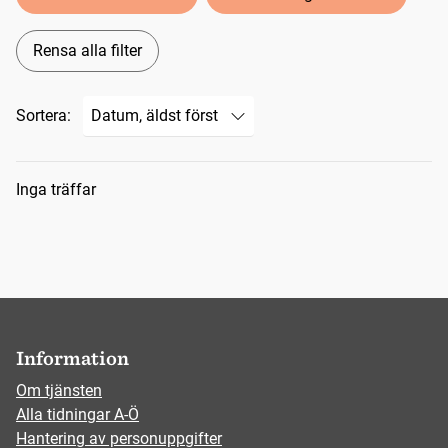
Rensa alla filter
Sortera:
Sökresultat
Inga träffar
Information
Om tjänsten
Alla tidningar A-Ö
Hantering av personuppgifter