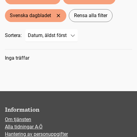
Svenska dagbladet
Rensa alla filter
Sortera:
Sökresultat
Inga träffar
Information
Om tjänsten
Alla tidningar A-Ö
Hantering av personuppgifter