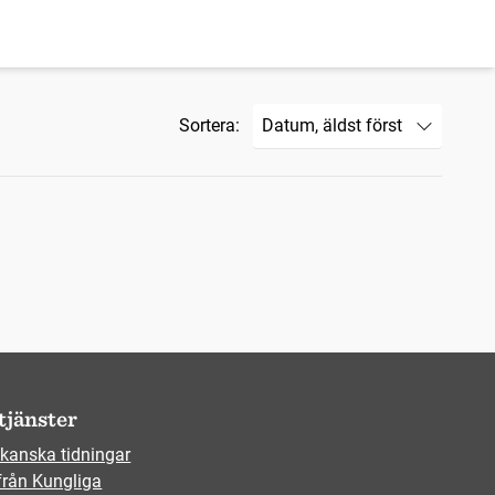
Sortera:
tjänster
kanska tidningar
från Kungliga