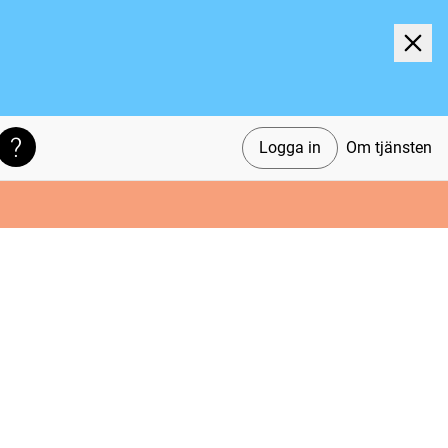
Logga in
Om tjänsten
Söktips