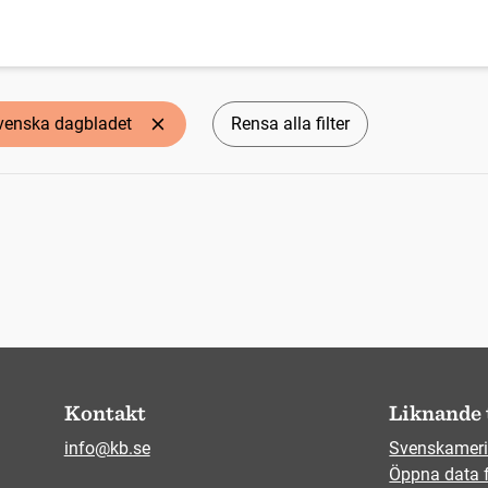
venska dagbladet
Rensa alla filter
Kontakt
Liknande 
info@kb.se
Svenskameri
Öppna data 