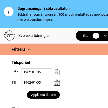
Begränsningar i sökresultaten
Sökträffar som är yngre än 100 år och omfattas av upphovsrät
mer om begränsningen.
Titlar
Svenska tidningar
1
vald
Filtrera
Tidsperiod
Från
Till
Applicera datum