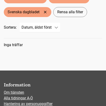
Svenska dagbladet
Rensa alla filter
Sortera:
Sökresultat
Inga träffar
Information
Om tjänsten
Alla tidningar A-Ö
Hantering av personuppgifter