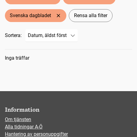
Svenska dagbladet
Rensa alla filter
Sortera:
Sökresultat
Inga träffar
Information
Om tjänsten
Alla tidningar A-Ö
Hantering av personuppgifter