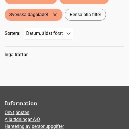
Svenska dagbladet
Rensa alla filter
Sortera:
Sökresultat
Inga träffar
Information
Om tjänsten
Alla tidningar A-Ö
Hantering av personuppgifter