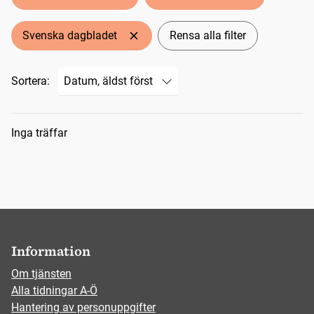
Svenska dagbladet
Rensa alla filter
Sortera:
Sökresultat
Inga träffar
Information
Om tjänsten
Alla tidningar A-Ö
Hantering av personuppgifter