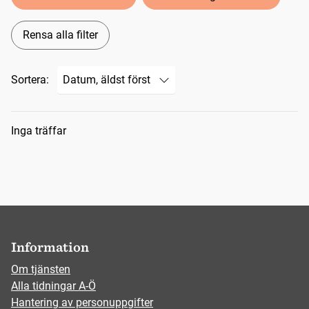
Rensa alla filter
Sortera:
Sökresultat
Inga träffar
Information
Om tjänsten
Alla tidningar A-Ö
Hantering av personuppgifter