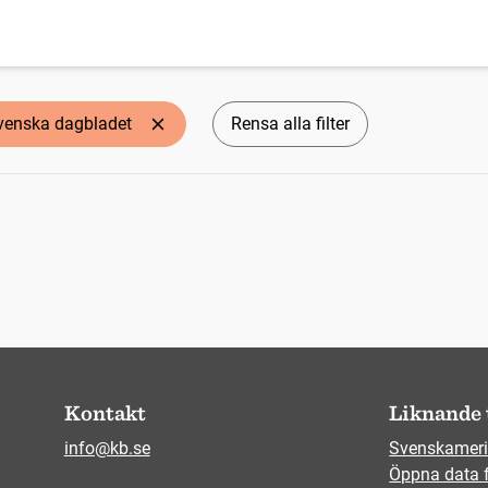
venska dagbladet
Rensa alla filter
Kontakt
Liknande 
info@kb.se
Svenskameri
Öppna data 