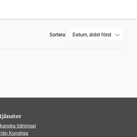
Sortera:
tjänster
kanska tidningar
från Kungliga