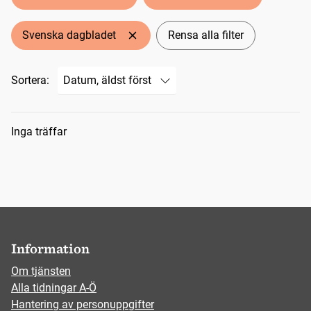
Svenska dagbladet
Rensa alla filter
Sortera:
Sökresultat
Inga träffar
Information
Om tjänsten
Alla tidningar A-Ö
Hantering av personuppgifter