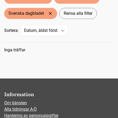
Svenska dagbladet
Rensa alla filter
Sortera:
Sökresultat
Inga träffar
Information
Om tjänsten
Alla tidningar A-Ö
Hantering av personuppgifter