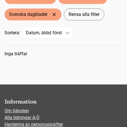
Svenska dagbladet
Rensa alla filter
Sortera:
Sökresultat
Inga träffar
Information
Om tjänsten
Alla tidningar A-Ö
Hantering av personuppgifter