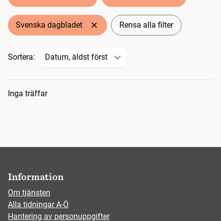
Svenska dagbladet
Rensa alla filter
Sortera:
Sökresultat
Inga träffar
Information
Om tjänsten
Alla tidningar A-Ö
Hantering av personuppgifter