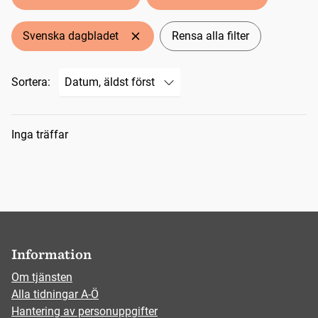
Svenska dagbladet
Rensa alla filter
Sortera:
Sökresultat
Inga träffar
Information
Om tjänsten
Alla tidningar A-Ö
Hantering av personuppgifter