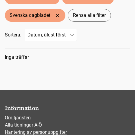
Svenska dagbladet
Rensa alla filter
Sortera:
Sökresultat
Inga träffar
Information
Om tjänsten
Alla tidningar A-Ö
Hantering av personuppgifter