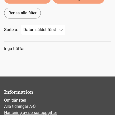
Rensa alla filter
Sortera:
Sökresultat
Inga träffar
Information
Om tjänsten
Alla tidningar A-Ö
Hantering av personuppgifter