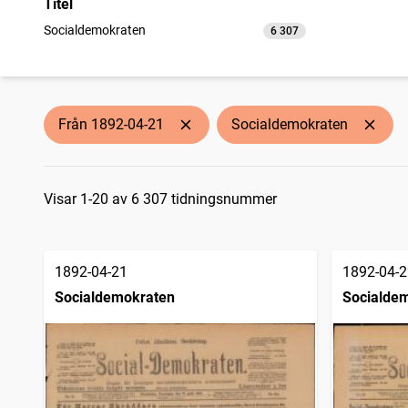
Titel
Socialdemokraten
6 307
träffar
Från 1892-04-21
Socialdemokraten
Sökresultat
Visar 1-20 av 6 307 tidningsnummer
1892-04-21
1892-04-2
Socialdemokraten
Socialde