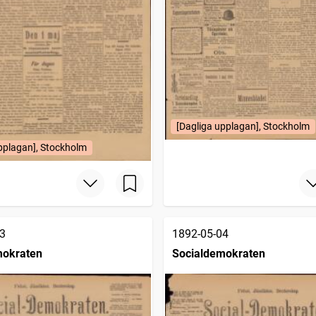
[Dagliga upplagan], Stockholm
pplagan], Stockholm
3
1892-05-04
mokraten
Socialdemokraten