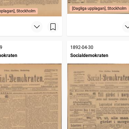
[Dagliga upplagan], Stockholm
pplagan], Stockholm
9
1892-04-30
mokraten
Socialdemokraten