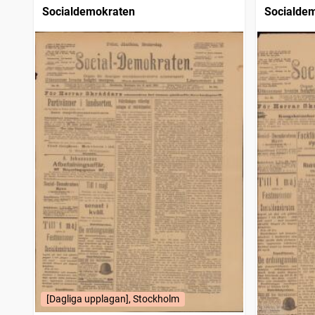
Socialdemokraten
Socialde
[Dagliga upplagan], Stockholm