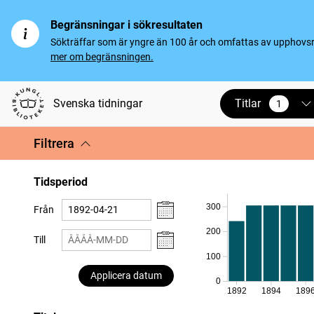
Begränsningar i sökresultaten
Sökträffar som är yngre än 100 år och omfattas av upphovsrät
mer om begränsningen.
Titlar
Svenska tidningar
1
vald
Filtrera
Tidsperiod
300
Från
200
Till
100
Applicera datum
0
1892
1894
189