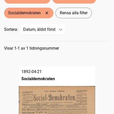
Socialdemokraten
Rensa alla filter
Sortera:
Sökresultat
Visar 1-1 av 1 tidningsnummer
1892-04-21
Socialdemokraten