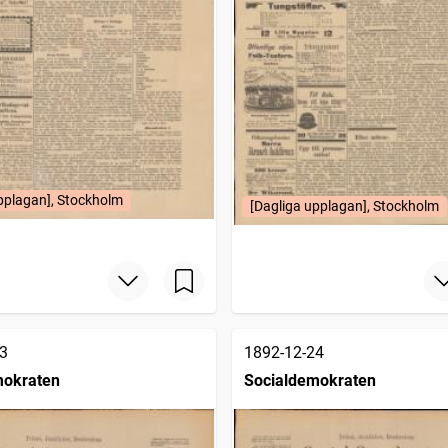
pplagan], Stockholm
[Dagliga upplagan], Stockholm
3
1892-12-24
mokraten
Socialdemokraten