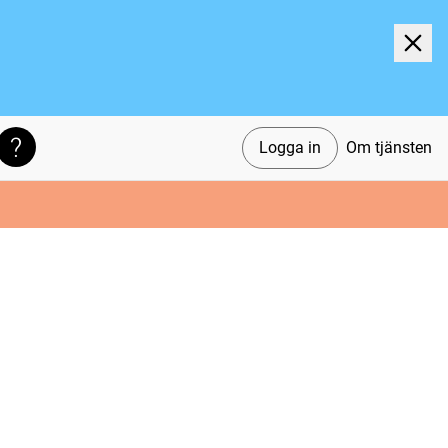
Logga in
Om tjänsten
Söktips