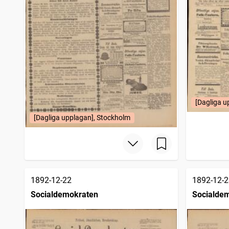
[Dagliga u
[Dagliga upplagan], Stockholm
1892-12-22
1892-12-2
Socialdemokraten
Socialde