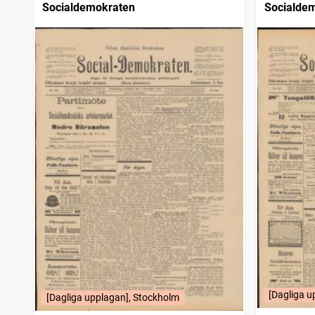
Socialdemokraten
Socialde
[Dagliga u
[Dagliga upplagan], Stockholm