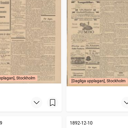
pplagan], Stockholm
[Dagliga upplagan], Stockholm
9
1892-12-10