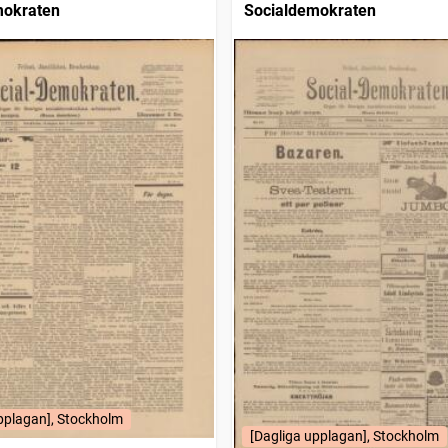
mokraten
Socialdemokraten
pplagan], Stockholm
[Dagliga upplagan], Stockholm