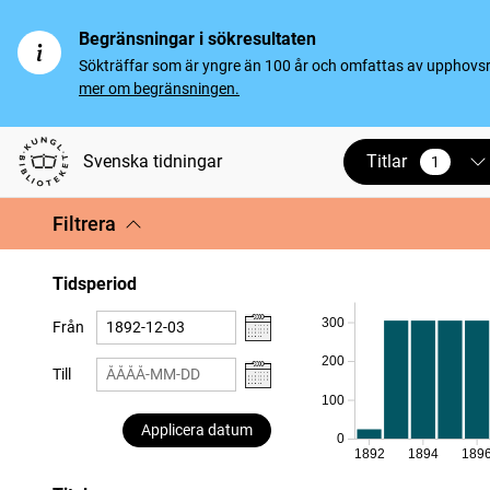
Begränsningar i sökresultaten
Sökträffar som är yngre än 100 år och omfattas av upphovsrät
mer om begränsningen.
Titlar
Svenska tidningar
1
vald
Filtrera
Tidsperiod
300
Från
200
Till
100
Applicera datum
0
1892
1894
189