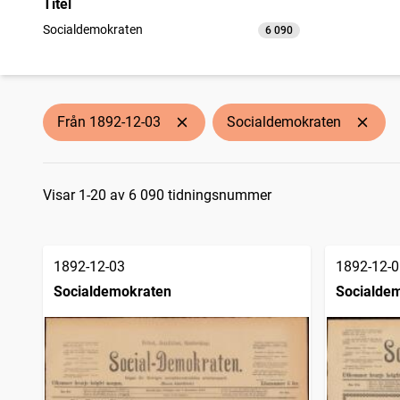
Titel
Socialdemokraten
6 090
träffar
Från 1892-12-03
Socialdemokraten
Sökresultat
Visar 1-20 av 6 090 tidningsnummer
1892-12-03
1892-12-0
Socialdemokraten
Socialde