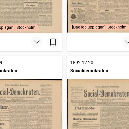
[Dagliga upplagan], Stockholm
pplagan], Stockholm
9
1892-12-20
mokraten
Socialdemokraten