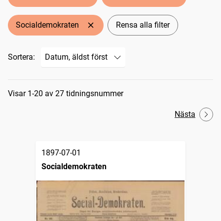
Socialdemokraten
Rensa alla filter
Sortera:
Sökresultat
Visar 1-20 av 27 tidningsnummer
Nästa
1897-07-01
Socialdemokraten