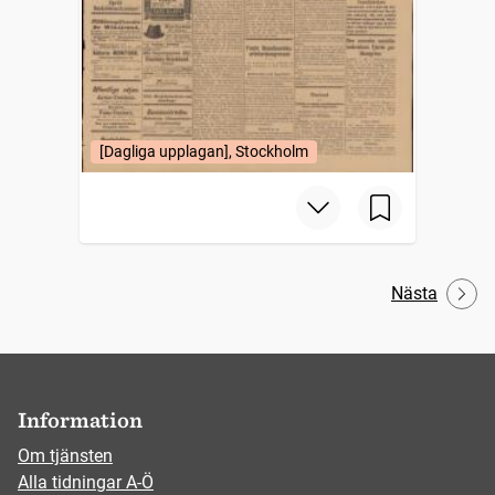
[Dagliga upplagan], Stockholm
Nästa
Information
Om tjänsten
Alla tidningar A-Ö