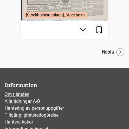
[Stockholmsupplaga], Stockholm
Nästa
Information
Om tjänsten
Alla tidningar A-Ö
Hantering av personuppgifter
Tillgänglighetsredogörelse
Hantera kakor
Information in English