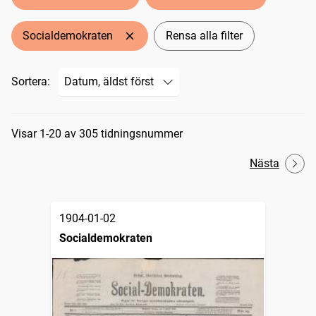
Socialdemokraten
Rensa alla filter
Sortera:
Sökresultat
Visar 1-20 av 305 tidningsnummer
Nästa
1904-01-02
Socialdemokraten