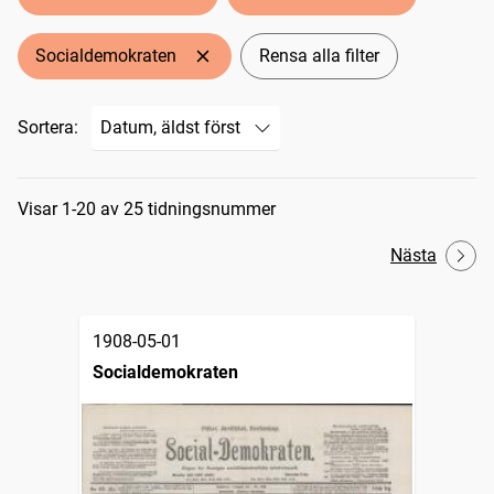
Socialdemokraten
Rensa alla filter
Sortera:
Sökresultat
Visar 1-20 av 25 tidningsnummer
Nästa
1908-05-01
Socialdemokraten